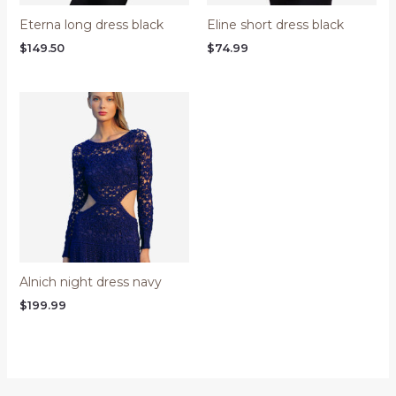
Eterna long dress black
Eline short dress black
$
149.50
$
74.99
Alnich night dress navy
$
199.99